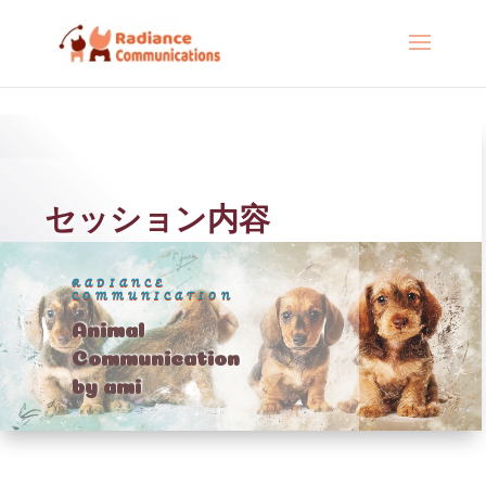
セッション内容
RADIANCE
COMMUNICATION
Animal
Communication
by ami