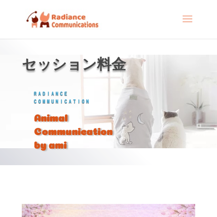
セッション料金
RADIANCE
COMMUNICATION
Animal
Communication
by ami