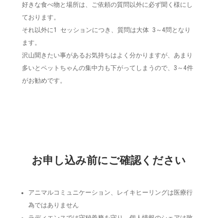
好きな食べ物と場所は、ご依頼の質問以外に必ず聞く様にし
ております。
それ以外に
1
セッションにつき、質問は大体
3
～
4
問となり
ます。
沢山聞きたい事があるお気持ちはよく分かりますが、あまり
多いとペットちゃんの集中力も下がってしまうので、
3
～
4
件
がお勧めです。
お申し込み前にご確認ください
アニマルコミュニケーション、レイキヒーリングは医療行
為ではありません
ラディエンスでは守秘義務を守り、個人情報のシェアは致